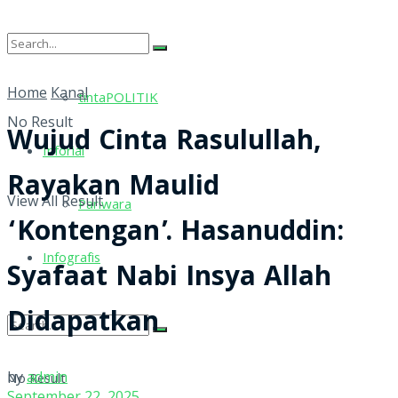
tintaRELIGI
Home
Kanal
tintaPOLITIK
No Result
Wujud Cinta Rasulullah,
Inforial
Rayakan Maulid
View All Result
Pariwara
‘Kontengan’. Hasanuddin:
Infografis
Syafaat Nabi Insya Allah
Didapatkan
by
admin
No Result
September 22, 2025