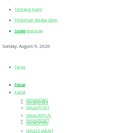
Tentang Kami
Pedoman Media Siber
Kepengurusan
Login
Sunday, August 9, 2026
Teras
Teras
Kanal
Kanal
tintaNEWS
tintaNEWS
tintaSPORT
tintaLAPSUS
tintaSPORT
tintaOPINI
tintaSEJARAH