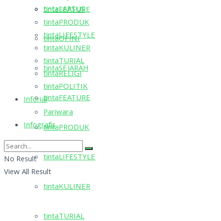
tintaLAPSUS
tintaFEATURE
tintaPRODUK
tintaLIFESTYLE
tintaOPINI
tintaKULINER
tintaTURIAL
tintaSEJARAH
tintaRELIGI
tintaPOLITIK
tintaFEATURE
Inforial
Pariwara
Infografis
tintaPRODUK
tintaLIFESTYLE
No Result
View All Result
tintaKULINER
tintaTURIAL