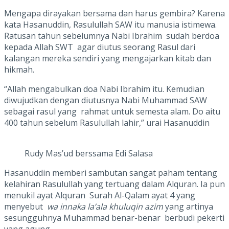
Mengapa dirayakan bersama dan harus gembira? Karena
kata Hasanuddin, Rasulullah SAW itu manusia istimewa.
Ratusan tahun sebelumnya Nabi Ibrahim sudah berdoa
kepada Allah SWT agar diutus seorang Rasul dari
kalangan mereka sendiri yang mengajarkan kitab dan
hikmah.
“Allah mengabulkan doa Nabi Ibrahim itu. Kemudian
diwujudkan dengan diutusnya Nabi Muhammad SAW
sebagai rasul yang rahmat untuk semesta alam. Do aitu
400 tahun sebelum Rasulullah lahir,” urai Hasanuddin
Rudy Mas’ud berssama Edi Salasa
Hasanuddin memberi sambutan sangat paham tentang
kelahiran Rasulullah yang tertuang dalam Alquran. Ia pun
menukil ayat Alquran Surah Al-Qalam ayat 4 yang
menyebut
wa innaka la’ala khuluqin azim
yang artinya
sesungguhnya Muhammad benar-benar berbudi pekerti