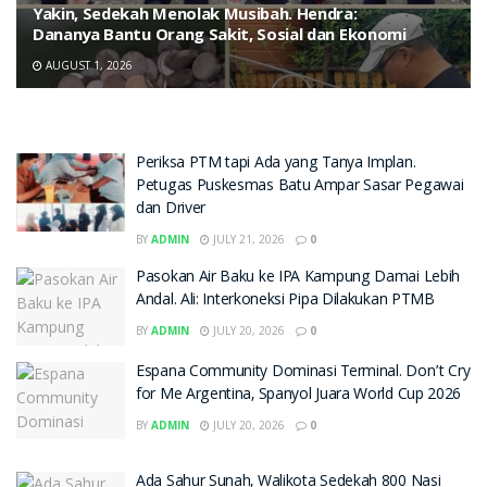
Yakin, Sedekah Menolak Musibah. Hendra:
Dananya Bantu Orang Sakit, Sosial dan Ekonomi
AUGUST 1, 2026
Periksa PTM tapi Ada yang Tanya Implan.
Petugas Puskesmas Batu Ampar Sasar Pegawai
dan Driver
BY
ADMIN
JULY 21, 2026
0
Pasokan Air Baku ke IPA Kampung Damai Lebih
Andal. Ali: Interkoneksi Pipa Dilakukan PTMB
BY
ADMIN
JULY 20, 2026
0
Espana Community Dominasi Terminal. Don’t Cry
for Me Argentina, Spanyol Juara World Cup 2026
BY
ADMIN
JULY 20, 2026
0
Ada Sahur Sunah, Walikota Sedekah 800 Nasi