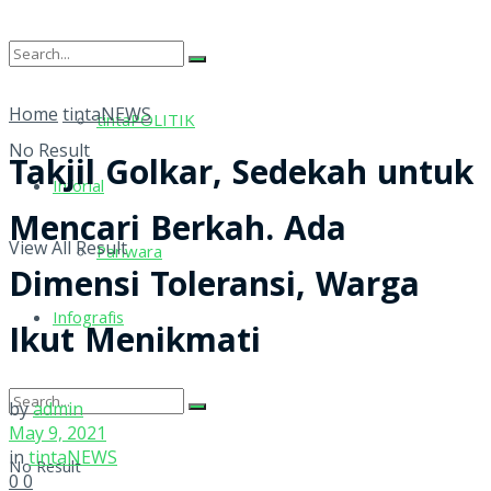
tintaRELIGI
Home
tintaNEWS
tintaPOLITIK
No Result
Takjil Golkar, Sedekah untuk
Inforial
Mencari Berkah. Ada
View All Result
Pariwara
Dimensi Toleransi, Warga
Infografis
Ikut Menikmati
by
admin
May 9, 2021
in
tintaNEWS
No Result
0
0