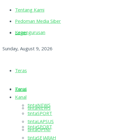
Tentang Kami
Pedoman Media Siber
Kepengurusan
Login
Sunday, August 9, 2026
Teras
Teras
Kanal
Kanal
tintaNEWS
tintaNEWS
tintaSPORT
tintaLAPSUS
tintaSPORT
tintaOPINI
tintaSEJARAH