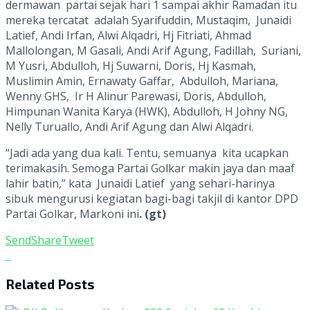
dermawan partai sejak hari 1 sampai akhir Ramadan itu
mereka tercatat adalah Syarifuddin, Mustaqim, Junaidi
Latief, Andi Irfan, Alwi Alqadri, Hj Fitriati, Ahmad
Mallolongan, M Gasali, Andi Arif Agung, Fadillah, Suriani,
M Yusri, Abdulloh, Hj Suwarni, Doris, Hj Kasmah,
Muslimin Amin, Ernawaty Gaffar, Abdulloh, Mariana,
Wenny GHS, Ir H Alinur Parewasi, Doris, Abdulloh,
Himpunan Wanita Karya (HWK), Abdulloh, H Johny NG,
Nelly Turuallo, Andi Arif Agung dan Alwi Alqadri.
“Jadi ada yang dua kali. Tentu, semuanya kita ucapkan
terimakasih. Semoga Partai Golkar makin jaya dan maaf
lahir batin,” kata Junaidi Latief yang sehari-harinya
sibuk mengurusi kegiatan bagi-bagi takjil di kantor DPD
Partai Golkar, Markoni ini
. (gt)
Send
Share
Tweet
Related
Posts