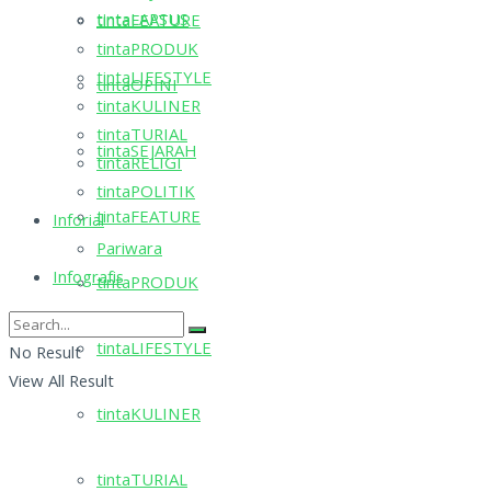
tintaLAPSUS
tintaFEATURE
tintaPRODUK
tintaLIFESTYLE
tintaOPINI
tintaKULINER
tintaTURIAL
tintaSEJARAH
tintaRELIGI
tintaPOLITIK
tintaFEATURE
Inforial
Pariwara
Infografis
tintaPRODUK
tintaLIFESTYLE
No Result
View All Result
tintaKULINER
tintaTURIAL