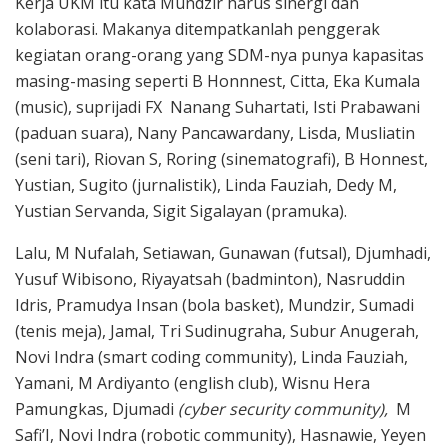
Kerja UKM itu kata Mundzir harus sinergi dan
kolaborasi. Makanya ditempatkanlah penggerak
kegiatan orang-orang yang SDM-nya punya kapasitas
masing-masing seperti B Honnnest, Citta, Eka Kumala
(music), suprijadi FX Nanang Suhartati, Isti Prabawani
(paduan suara), Nany Pancawardany, Lisda, Musliatin
(seni tari), Riovan S, Roring (sinematografi), B Honnest,
Yustian, Sugito (jurnalistik), Linda Fauziah, Dedy M,
Yustian Servanda, Sigit Sigalayan (pramuka).
Lalu, M Nufalah, Setiawan, Gunawan (futsal), Djumhadi,
Yusuf Wibisono, Riyayatsah (badminton), Nasruddin
Idris, Pramudya Insan (bola basket), Mundzir, Sumadi
(tenis meja), Jamal, Tri Sudinugraha, Subur Anugerah,
Novi Indra (smart coding community), Linda Fauziah,
Yamani, M Ardiyanto (english club), Wisnu Hera
Pamungkas, Djumadi
(cyber security community),
M
Safi’I, Novi Indra (robotic community), Hasnawie, Yeyen