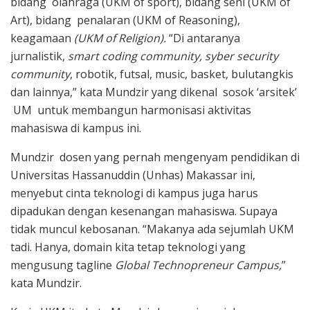
bidang olahraga (UKM of sport), bidang seni (UKM of
Art), bidang penalaran (UKM of Reasoning),
keagamaan
(UKM of Religion).
“Di antaranya
jurnalistik,
smart coding community, syber security
community
, robotik, futsal, music, basket, bulutangkis
dan lainnya,” kata Mundzir yang dikenal sosok ‘arsitek’
UM untuk membangun harmonisasi aktivitas
mahasiswa di kampus ini.
Mundzir dosen yang pernah mengenyam pendidikan di
Universitas Hassanuddin (Unhas) Makassar ini,
menyebut cinta teknologi di kampus juga harus
dipadukan dengan kesenangan mahasiswa. Supaya
tidak muncul kebosanan. “Makanya ada sejumlah UKM
tadi. Hanya, domain kita tetap teknologi yang
mengusung tagline
Global Technopreneur Campus,
”
kata Mundzir.