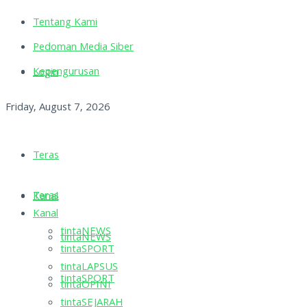
Tentang Kami
Pedoman Media Siber
Kepengurusan
Login
Friday, August 7, 2026
Teras
Teras
Kanal
Kanal
tintaNEWS
tintaNEWS
tintaSPORT
tintaLAPSUS
tintaSPORT
tintaOPINI
tintaSEJARAH