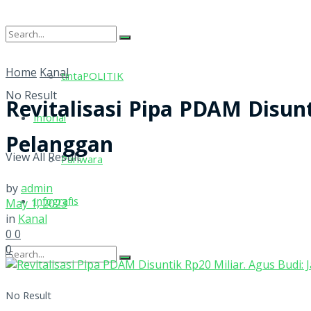
tintaRELIGI
Home
Kanal
tintaPOLITIK
No Result
Revitalisasi Pipa PDAM Disun
Inforial
Pelanggan
View All Result
Pariwara
by
admin
Infografis
May 1, 2023
in
Kanal
0
0
0
No Result