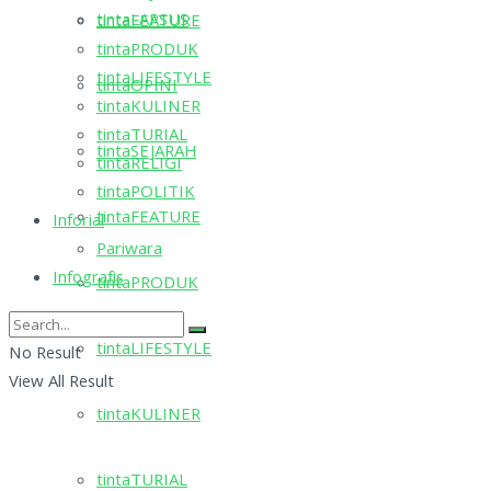
tintaLAPSUS
tintaFEATURE
tintaPRODUK
tintaLIFESTYLE
tintaOPINI
tintaKULINER
tintaTURIAL
tintaSEJARAH
tintaRELIGI
tintaPOLITIK
tintaFEATURE
Inforial
Pariwara
Infografis
tintaPRODUK
tintaLIFESTYLE
No Result
View All Result
tintaKULINER
tintaTURIAL