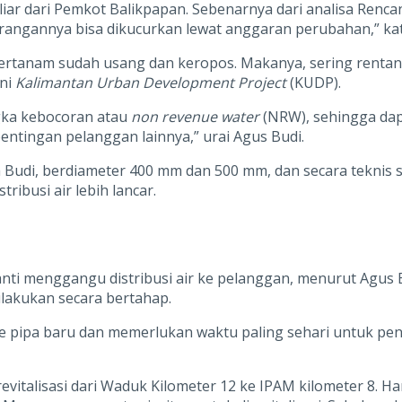
miliar dari Pemkot Balikpapan. Sebenarnya dari analisa Re
urangannya bisa dikucurkan lewat anggaran perubahan,” kat
 tertanam sudah usang dan keropos. Makanya, sering rentan
kni
Kalimantan Urban Development Project
(KUDP).
ngka kebocoran atau
non revenue water
(NRW), sehingga dap
entingan pelanggan lainnya,” urai Agus Budi.
 Budi, berdiameter 400 mm dan 500 mm, dan secara teknis 
ribusi air lebih lancar.
anti menggangu distribusi air ke pelanggan, menurut Agus
lakukan secara bertahap.
 pipa baru dan memerlukan waktu paling sehari untuk pen
italisasi dari Waduk Kilometer 12 ke IPAM kilometer 8. Ha