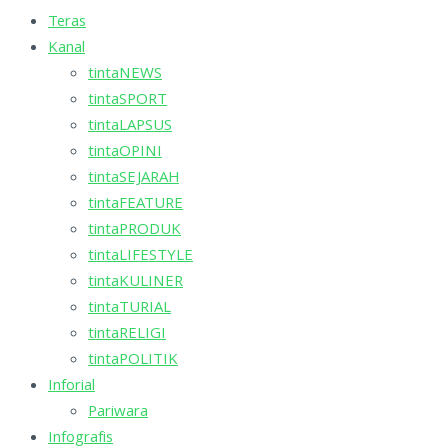
Teras
Kanal
tintaNEWS
tintaSPORT
tintaLAPSUS
tintaOPINI
tintaSEJARAH
tintaFEATURE
tintaPRODUK
tintaLIFESTYLE
tintaKULINER
tintaTURIAL
tintaRELIGI
tintaPOLITIK
Inforial
Pariwara
Infografis