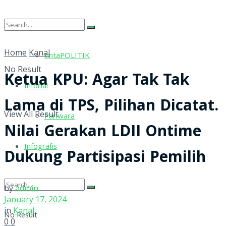
tintaRELIGI
Home
Kanal
tintaPOLITIK
No Result
Ketua KPU: Agar Tak Tak
Inforial
Lama di TPS, Pilihan Dicatat.
View All Result
Pariwara
Nilai Gerakan LDII Ontime
Infografis
Dukung Partisipasi Pemilih
by
admin
January 17, 2024
in
Kanal
No Result
0
0