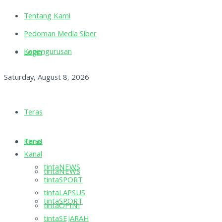
Tentang Kami
Pedoman Media Siber
Kepengurusan
Login
Saturday, August 8, 2026
Teras
Teras
Kanal
Kanal
tintaNEWS
tintaNEWS
tintaSPORT
tintaLAPSUS
tintaSPORT
tintaOPINI
tintaSEJARAH