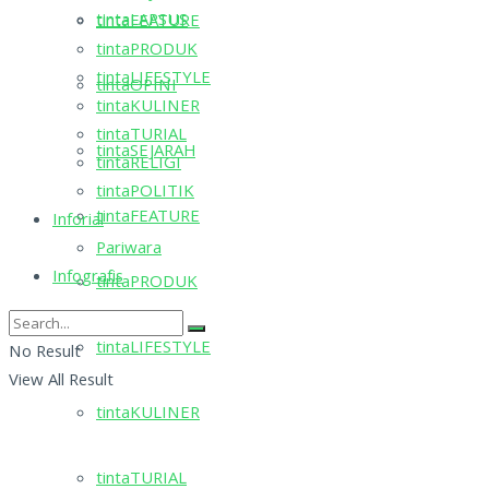
tintaLAPSUS
tintaFEATURE
tintaPRODUK
tintaLIFESTYLE
tintaOPINI
tintaKULINER
tintaTURIAL
tintaSEJARAH
tintaRELIGI
tintaPOLITIK
tintaFEATURE
Inforial
Pariwara
Infografis
tintaPRODUK
tintaLIFESTYLE
No Result
View All Result
tintaKULINER
tintaTURIAL