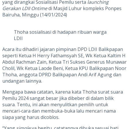
yang dirangkai Sosialisasi Pemilu serta
launching
Gerakan LDII Ontime
di Masjid Luhur kompleks Ponpes
Bairuha, Minggu (14/01/2024)
Thoha sosialisasi di hadapan ribuan warga
LDII
Acara itu dihadiri jajaran pimpinan DPD LDII Balikpapan
seperti Ketua H Herry Fathamsyah SE, Wk Ketua Kaltim H
Abdul Rachman Zain, Ketua Tri Sukses Generus Munawar
Cholil, Wk Ketua Laode Beni, Ketua KPU Balikpapan Noor
Thoha, anggota DPRD Balikpapan Andi Arif Agung dan
undangan lainnya.
Mengapa bawa catatan, karena kata Thoha surat suara
Pemilu 2024 sangat besar jika dibeber di dalam bilik
suara. Tentu, ini akan menyulitkan pemilih untuk
mencari-cara dan membuka-buka lalu mencari nama
siapa yang harus dicoblos.
“Yang
simple
ya begitu, catatannya dibuka sesuai hati