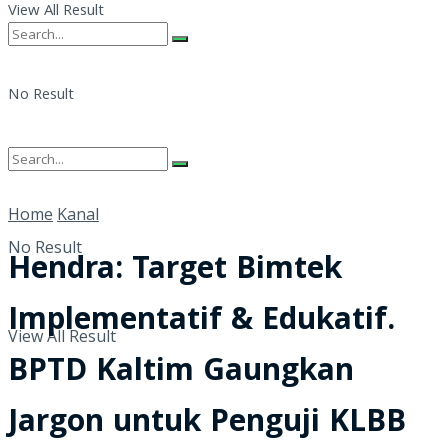
View All Result
No Result
View All Result
Home
Kanal
No Result
Hendra: Target Bimtek
Implementatif & Edukatif.
View All Result
BPTD Kaltim Gaungkan
Jargon untuk Penguji KLBB