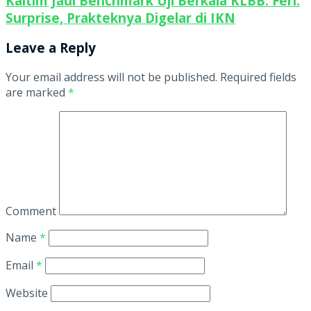
Kaltim Jadi Benchmark Uji Berkala KLBB. Feri:
Surprise, Prakteknya Digelar di IKN
Leave a Reply
Your email address will not be published.
Required fields
are marked
*
Comment
Name
*
Email
*
Website