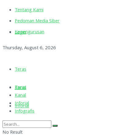
Tentang Kami
Pedoman Media Siber
Kepengurusan
Login
Thursday, August 6, 2026
Teras
Teras
Kanal
Kanal
Inforial
Inforial
Infografis
Infografis
No Result