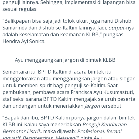
penguji lainnya. Sehingga, implementasi di lapangan bisa
sesuai regulasi
“Balikpapan bisa saja jadi tolok ukur. Juga nanti Dishub
Samarinda dan dishub se-Kaltim lainnya. Jadi,
output-
nya
adalah keselamatan dan keamanan KLBB,” pungkas
Hendra Ayi Sonica.
Ayu menggaungkan jargon di bimtek KLBB
Sementara itu, BPTD Kaltim di acara bimtek itu
menggelorakan atau menggaungkan jargon atau slogan
untuk memberi spirit bagi penguji se-Kaltim. Saat
pembukaan, pembawa acara Francisca Ayu Kusumastuti,
staf seksi sarana BPTD Kaltim mengajak seluruh peserta
dan undangan untuk meneriakkan
jargon
tersebut
“Bapak dan ibu, BPTD Kaltim punya jargon dalam bimtek
KLBB ini. Kalau saya meneriakkan
Penguji Kendaraan
Bermotor Listrik
, maka dijawab:
Profesional, Berani
Inovatif, Berintegritas, Melayani,
” pinta Ayu