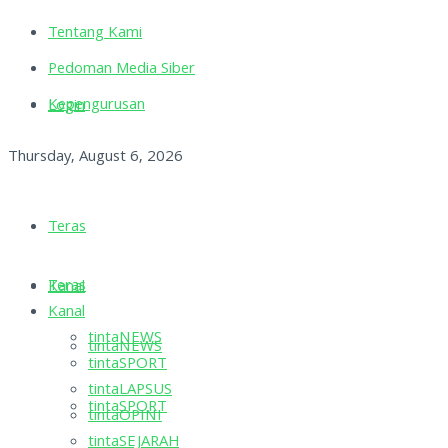
Tentang Kami
Pedoman Media Siber
Kepengurusan
Login
Thursday, August 6, 2026
Teras
Teras
Kanal
Kanal
tintaNEWS
tintaNEWS
tintaSPORT
tintaLAPSUS
tintaSPORT
tintaOPINI
tintaSEJARAH