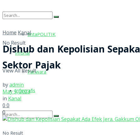
tintaRELIGI
Home
Kanal
tintaPOLITIK
No Result
Dishub dan Kepolisian Sepak
Inforial
Sektor Pajak
View All Result
Pariwara
by
admin
Infografis
May 9, 2023
in
Kanal
0
0
0
No Result