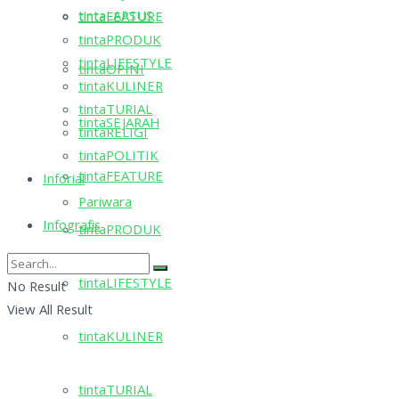
tintaLAPSUS
tintaFEATURE
tintaPRODUK
tintaLIFESTYLE
tintaOPINI
tintaKULINER
tintaTURIAL
tintaSEJARAH
tintaRELIGI
tintaPOLITIK
tintaFEATURE
Inforial
Pariwara
Infografis
tintaPRODUK
tintaLIFESTYLE
No Result
View All Result
tintaKULINER
tintaTURIAL