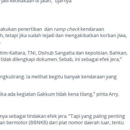
di kecelakaan di jalan,” ujarnya.
elakukan penertiban dan
ramp check
kendaraan.
, tetapi jika sudah tejadi dan mengakibatkan korban jiwa,
.
ltim-Kaltara, TNI, Dishub Sangatta dan kepolisian. Bahkan,
idak dilengkapi dokumen. Sebab, ini sebagai efek jera,”
angkulirang. Ia melihat begitu banyak kendaraan yang
a ada kegiatan Gakkum tidak kena tilang,” pinta Arry.
 sebagai tindakan efek jera. “Tapi yang paling penting
aan bermotor (BBNKB) dari plat nomor daerah luar, tentu