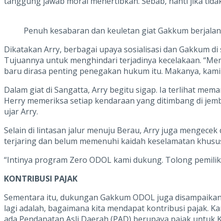
tanggung jawab moral menertibkan. Sebab, nanti jika tidak
Penuh kesabaran dan keuletan giat Gakkum berjalan
Dikatakan Arry, berbagai upaya sosialisasi dan Gakkum 
Tujuannya untuk menghindari terjadinya kecelakaan. “Mema
baru dirasa penting penegakan hukum itu. Makanya, kam
Dalam giat di Sangatta, Arry begitu sigap. Ia terlihat me
Herry memeriksa setiap kendaraan yang ditimbang di je
ujar Arry.
Selain di lintasan jalur menuju Berau, Arry juga mengec
terjaring dan belum memenuhi kaidah keselamatan khus
“Intinya program Zero ODOL kami dukung. Tolong pemilik k
KONTRIBUSI PAJAK
Sementara itu, dukungan Gakkum ODOL juga disampaikan Ka
lagi adalah, bagaimana kita mendapat kontribusi pajak. K
ada Pendapatan Asli Daerah (PAD) berupaya pajak untuk Ka