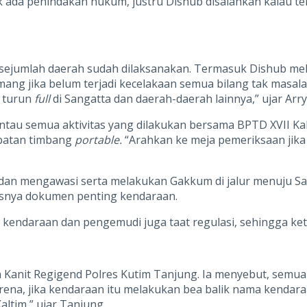
 ada penindakan hukum, justru Dishub disalahkan kalau terja
di sejumlah daerah sudah dilaksanakan. Termasuk Dishub m
ng jika belum terjadi kecelakaan semua bilang tak masalah
i turun
full
di Sangatta dan daerah-daerah lainnya,” ujar Arry
mantau semua aktivitas yang dilakukan bersama BPTD XVII Ka
mbatan timbang
portable.
“Arahkan ke meja pemeriksaan jika t
ek dan mengawasi serta melakukan Gakkum di jalur menuju S
usnya dokumen penting kendaraan.
endaraan dan pengemudi juga taat regulasi, sehingga ketik
nit Regigend Polres Kutim Tanjung. Ia menyebut, semuanya
arena, jika kendaraan itu melakukan bea balik nama kendar
ltim,” ujar Tanjung.