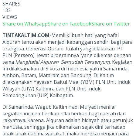
SHARES
133
VIEWS
Share on Whatsapp
Share on Facebook
Share on Twitter
TINTAKALTIM.COM-
Memiliki buah hati yang hafal
Alquran tentu akan menjadi kebanggan sendiri bagi para
orangtua. Generasi Qurani. Itulah yang dilakukan PT
PLN (Persero) lewat programnya yang dikemas dengan
tema
Menghafal Alquran Semudah Tersenyum
. Kegiatan
ini dilaksanakan di 5 kota di Indonesia yakni Samarinda,
Ambon, Batam, Mataram dan Bandung. Di Kaltim
dilaksanakan Yayasan Baitul Maal (YBM) PLN Unit Induk
Wilayah (UIW) Kaltimra dan PLN Unit Induk
Pembangunan (UIP) Kalbagtim.
Di Samarinda, Wagub Kaltim Hadi Mulyadi menilai
kegiatan ini memberikan nilai berkah bagi daerah dan
rakyatnya. Karena, Alquran adalah hidayah atau petunjuk
manusia, sehingga jika dikenalkan sejak dini terhadap
anak-anak dan masyarakat, maka mereka menjadi para