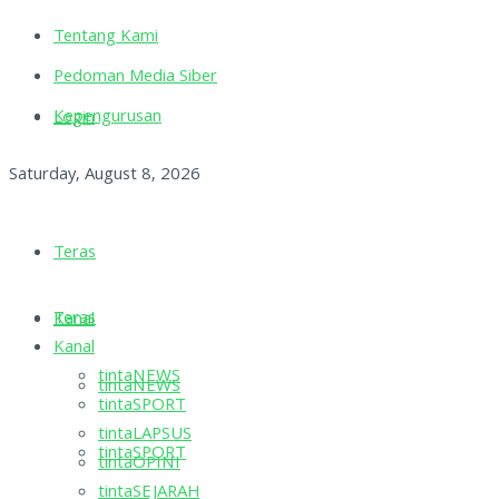
Tentang Kami
Pedoman Media Siber
Kepengurusan
Login
Saturday, August 8, 2026
Teras
Teras
Kanal
Kanal
tintaNEWS
tintaNEWS
tintaSPORT
tintaLAPSUS
tintaSPORT
tintaOPINI
tintaSEJARAH