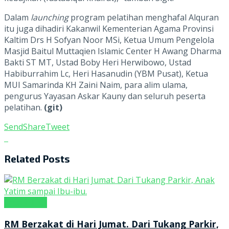
Dalam
launching
program pelatihan menghafal Alquran
itu juga dihadiri Kakanwil Kementerian Agama Provinsi
Kaltim Drs H Sofyan Noor MSi, Ketua Umum Pengelola
Masjid Baitul Muttaqien Islamic Center H Awang Dharma
Bakti ST MT, Ustad Boby Heri Herwibowo, Ustad
Habiburrahim Lc, Heri Hasanudin (YBM Pusat), Ketua
MUI Samarinda KH Zaini Naim, para alim ulama,
pengurus Yayasan Askar Kauny dan seluruh peserta
pelatihan.
(git)
Send
Share
Tweet
Related
Posts
tintaRELIGI
RM Berzakat di Hari Jumat. Dari Tukang Parkir,