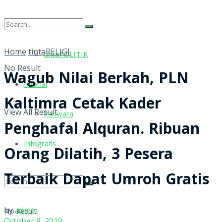
tintaRELIGI
Home
tintaRELIGI
tintaPOLITIK
No Result
Wagub Nilai Berkah, PLN
Inforial
Kaltimra Cetak Kader
View All Result
Pariwara
Penghafal Alquran. Ribuan
Infografis
Orang Dilatih, 3 Pesera
Terbaik Dapat Umroh Gratis
by
admin
No Result
October 8, 2019