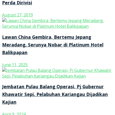
Perda Dirivisi
August 27, 2019
Lawan China Gembira, Bertemu Jepang
Meradang. Serunya Nobar di Platinum Hotel
Balikpapan
June 11, 2025
Jembatan Pulau Balang Operasi, Pj Gubernur
Khawatir Sepi. Pelabuhan Kariangau Dijadikan
Kajian
April 9, 2024