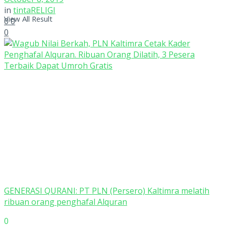
in
tintaRELIGI
View All Result
0
0
0
GENERASI QURANI: PT PLN (Persero) Kaltimra melatih
ribuan orang penghafal Alquran
0