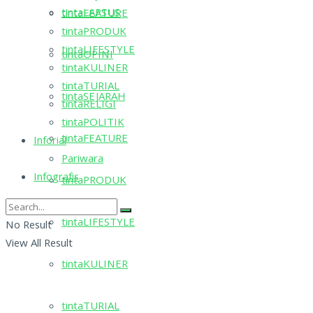
tintaLAPSUS
tintaFEATURE
tintaPRODUK
tintaLIFESTYLE
tintaOPINI
tintaKULINER
tintaTURIAL
tintaSEJARAH
tintaRELIGI
tintaPOLITIK
tintaFEATURE
Inforial
Pariwara
Infografis
tintaPRODUK
tintaLIFESTYLE
No Result
View All Result
tintaKULINER
tintaTURIAL