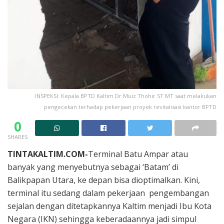
INSPEKSI: Kepala BPTD Kaltim Dr Muiz Thohir ST MT saat melakukan
pengecekan terhadap pekerjaan proyek revitalisasi kantor BPTD
0
SHARES
TINTAKALTIM.COM-
Terminal Batu Ampar atau
banyak yang menyebutnya sebagai ‘Batam’ di
Balikpapan Utara, ke depan bisa dioptimalkan. Kini,
terminal itu sedang dalam pekerjaan pengembangan
sejalan dengan ditetapkannya Kaltim menjadi Ibu Kota
Negara (IKN) sehingga keberadaannya jadi simpul