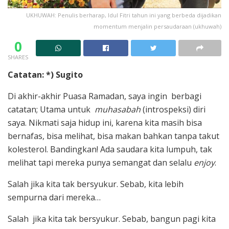
UKHUWAH: Penulis berharap, Idul Fitri tahun ini yang berbeda dijadikan
momentum menjalin persaudaraan (ukhuwah)
0
SHARES
Catatan: *) Sugito
Di akhir-akhir Puasa Ramadan, saya ingin berbagi
catatan; Utama untuk
muhasabah
(introspeksi) diri
saya. Nikmati saja hidup ini, karena kita masih bisa
bernafas, bisa melihat, bisa makan bahkan tanpa takut
kolesterol. Bandingkan! Ada saudara kita lumpuh, tak
melihat tapi mereka punya semangat dan selalu
enjoy
.
Salah jika kita tak bersyukur. Sebab, kita lebih
sempurna dari mereka…
Salah jika kita tak bersyukur. Sebab, bangun pagi kita