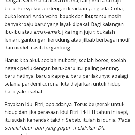
dengan sederhana di era corona; tak perlu ada baju
baru. Bersyukurlah dengan keadaan yang ada; Coba,
buka lemari Anda wahai bapak dan ibu; tentu masih
banyak ‘baju baru’ yang layak dipakai. Bagi kalangan
ibu-ibu atau
emak-emak
, jika ingin jujur; bukalah
lemari, gantungan kerudung atau jilbab berbagai motif
dan model masih tergantung.
Harus kita akui, seolah mubazir, seolah boros, seolah
nggak perlu dengan baru-baru itu; paling penting,
baru hatinya, baru sikapnya, baru perilakunya; apalagi
selama pandemi corona, kita diajarkan untuk hidup
baru yakni sehat.
Rayakan Idul Fitri, apa adanya. Terus bergerak untuk
hidup dan jika perayaan Idul Fitri 1441 H tahun ini sepi,
itu sudah kehendak takdir, Sebab, itulah isi dunia.
Tiada
sehalai daun pun yang gugur, melainkan Dia