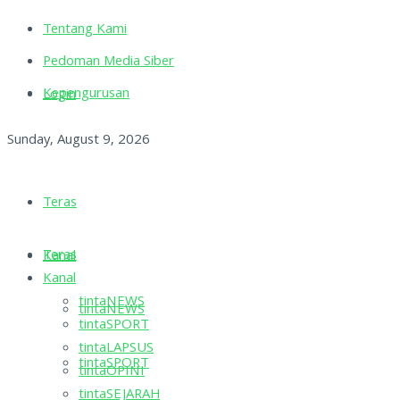
Tentang Kami
Pedoman Media Siber
Kepengurusan
Login
Sunday, August 9, 2026
Teras
Teras
Kanal
Kanal
tintaNEWS
tintaNEWS
tintaSPORT
tintaLAPSUS
tintaSPORT
tintaOPINI
tintaSEJARAH