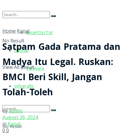
tintaRELIGI
Home
Kanal
tintaPOLITIK
No Result
Satpam Gada Pratama dan
Inforial
Madya Itu Legal. Ruskan:
View All Result
Pariwara
BMCI Beri Skill, Jangan
Infografis
Tolah-Toleh
by
admin
August 26, 2024
in
Kanal
No Result
0
0