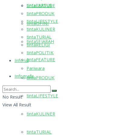
tintaLAPSUS
tintaFEATURE
tintaPRODUK
tintaLIFESTYLE
tintaOPINI
tintaKULINER
tintaTURIAL
tintaSEJARAH
tintaRELIGI
tintaPOLITIK
tintaFEATURE
Inforial
Pariwara
Infografis
tintaPRODUK
tintaLIFESTYLE
No Result
View All Result
tintaKULINER
tintaTURIAL