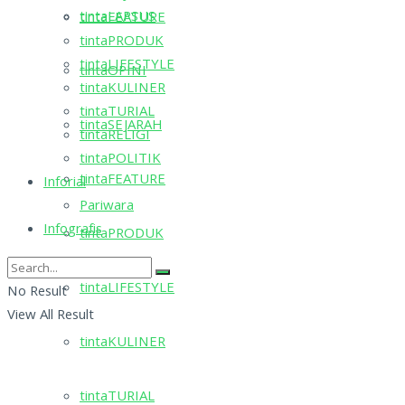
tintaLAPSUS
tintaFEATURE
tintaPRODUK
tintaLIFESTYLE
tintaOPINI
tintaKULINER
tintaTURIAL
tintaSEJARAH
tintaRELIGI
tintaPOLITIK
tintaFEATURE
Inforial
Pariwara
Infografis
tintaPRODUK
tintaLIFESTYLE
No Result
View All Result
tintaKULINER
tintaTURIAL