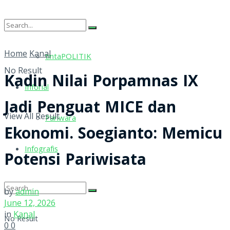
tintaRELIGI
Home
Kanal
tintaPOLITIK
No Result
Kadin Nilai Porpamnas IX
Inforial
Jadi Penguat MICE dan
View All Result
Pariwara
Ekonomi. Soegianto: Memicu
Infografis
Potensi Pariwisata
by
admin
June 12, 2026
in
Kanal
No Result
0
0