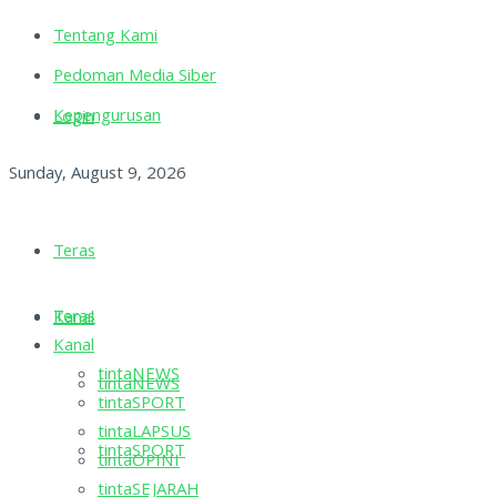
Tentang Kami
Pedoman Media Siber
Kepengurusan
Login
Sunday, August 9, 2026
Teras
Teras
Kanal
Kanal
tintaNEWS
tintaNEWS
tintaSPORT
tintaLAPSUS
tintaSPORT
tintaOPINI
tintaSEJARAH