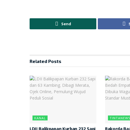
Send
Related
Posts
KANAL
TINTANEW
LDII Balikpapan Kurban 232 Sapi
Rakorda Baz