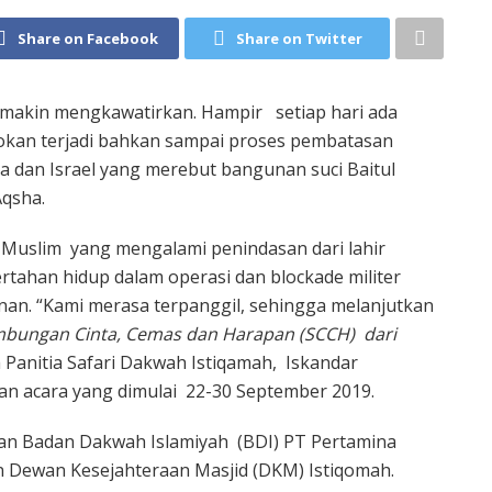
Share on Facebook
Share on Twitter
 makin mengkawatirkan. Hampir setiap hari ada
rokan terjadi bahkan sampai proses pembatasan
ina dan Israel yang merebut bangunan suci Baitul
Aqsha.
a Muslim yang mengalami penindasan dari lahir
rtahan hidup dalam operasi dan blockade militer
n. “Kami merasa terpanggil, sehingga melanjutkan
mbungan Cinta, Cemas dan Harapan (SCCH) dari
a Panitia Safari Dakwah Istiqamah, Iskandar
n acara yang dimulai 22-30 September 2019.
gan Badan Dakwah Islamiyah (BDI) PT Pertamina
n Dewan Kesejahteraan Masjid (DKM) Istiqomah.