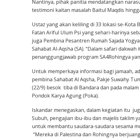
Nantinya, pihak panitia mendatangkan naras
testimoni kaitan masalah Baitul Maqdis hingg
Ustaz yang akan keliling di 33 lokasi se-Kot
Fatan Ariful Ulum Psi yang sehari-harinya se
juga Pembina Pesantren Rumah Sajada Yogyaka
Sahabat Al-Aqsha (SA). “Dalam safari dakwah i
penanggungjawab program SA4Rohingya yang j
Untuk memperkaya informasi bagi jamaah, ad
pembina Sahabat Al Aqsha, Pakje Suwahy Tumi
(22/9) besok tiba di Bandara dan pada malam 
Pondok Karya Agung (Poka).
Iskandar menegaskan, dalam kegiatan itu jug
Subuh, pengajian ibu-ibu dan majelis taklim 
untuk membantu saudara-saudara sesama mus
“Mereka di Palestina dan Rohingnya berjuan