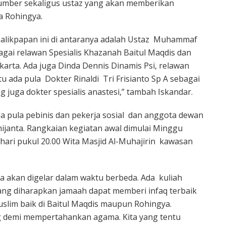
umber sekaligus ustaz yang akan memberikan
a Rohingya.
a Balikpapan ini di antaranya adalah Ustaz Muhammaf
bagai relawan Spesialis Khazanah Baitul Maqdis dan
rta. Ada juga Dinda Dennis Dinamis Psi, relawan
tu ada pula Dokter Rinaldi Tri Frisianto Sp A sebagai
uga dokter spesialis anastesi,” tambah Iskandar.
a pula pebinis dan pekerja sosial dan anggota dewan
janta. Rangkaian kegiatan awal dimulai Minggu
hari pukul 20.00 Wita Masjid Al-Muhajirin kawasan
a akan digelar dalam waktu berbeda. Ada kuliah
yang diharapkan jamaah dapat memberi infaq terbaik
lim baik di Baitul Maqdis maupun Rohingya.
g demi mempertahankan agama. Kita yang tentu