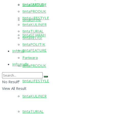
tintaLAPSUS
tintaFEATURE
tintaPRODUK
tintaLIFESTYLE
tintaOPINI
tintaKULINER
tintaTURIAL
tintaSEJARAH
tintaRELIGI
tintaPOLITIK
tintaFEATURE
Inforial
Pariwara
Infografis
tintaPRODUK
tintaLIFESTYLE
No Result
View All Result
tintaKULINER
tintaTURIAL