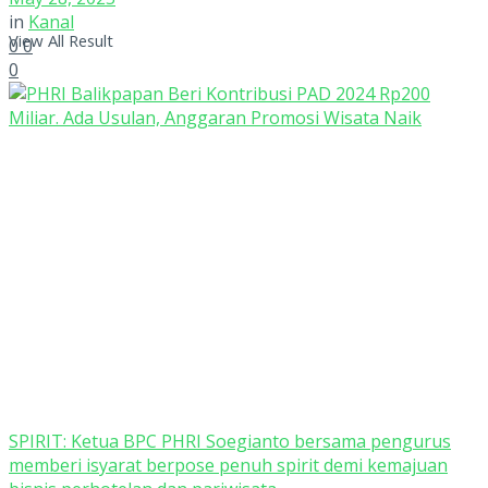
in
Kanal
View All Result
0
0
0
SPIRIT: Ketua BPC PHRI Soegianto bersama pengurus
memberi isyarat berpose penuh spirit demi kemajuan