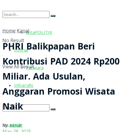
tintaRELIGI
Home
Kanal
tintaPOLITIK
No Result
PHRI Balikpapan Beri
Inforial
Kontribusi PAD 2024 Rp200
View All Result
Pariwara
Miliar. Ada Usulan,
Infografis
Anggaran Promosi Wisata
Naik
by
admin
No Result
May 28, 2025