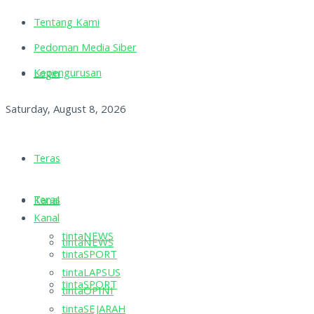
Tentang Kami
Pedoman Media Siber
Kepengurusan
Login
Saturday, August 8, 2026
Teras
Teras
Kanal
Kanal
tintaNEWS
tintaNEWS
tintaSPORT
tintaLAPSUS
tintaSPORT
tintaOPINI
tintaSEJARAH