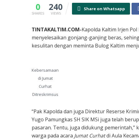
0
240
Share on Whatsapp
SHARES
VIEWS
TINTAKALTIM.COM-
Kapolda Kaltim Irjen Pol
menyelesaikan gonjang-ganjing beras, sehing
kesulitan dengan meminta Bulog Kaltim menj
Kebersamaan
di Jumat
Curhat
Ditreskrimsus
“Pak Kapolda dan juga Direktur Reserse Krim
Yugo Pamungkas SH SIK MSi juga telah berupa
pasaran. Tentu, juga didukung pemerintah,” 
warga pada acara
Jumat Curhat
di Aula Kecam