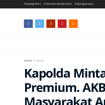
Tentang Kami
Pedoman Media Siber
Kepengurusan
Home
Kanal
Kapolda Minta
Premium. AKB
Masyarakat A