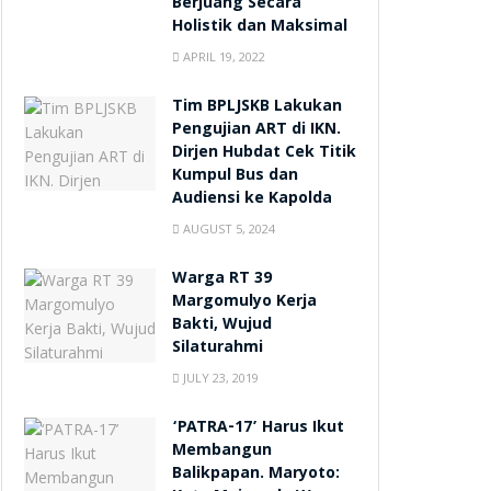
Berjuang Secara
Holistik dan Maksimal
APRIL 19, 2022
Tim BPLJSKB Lakukan
Pengujian ART di IKN.
Dirjen Hubdat Cek Titik
Kumpul Bus dan
Audiensi ke Kapolda
AUGUST 5, 2024
Warga RT 39
Margomulyo Kerja
Bakti, Wujud
Silaturahmi
JULY 23, 2019
‘PATRA-17’ Harus Ikut
Membangun
Balikpapan. Maryoto: