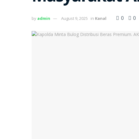
0
0
by
admin
August 9, 2025
in
Kanal