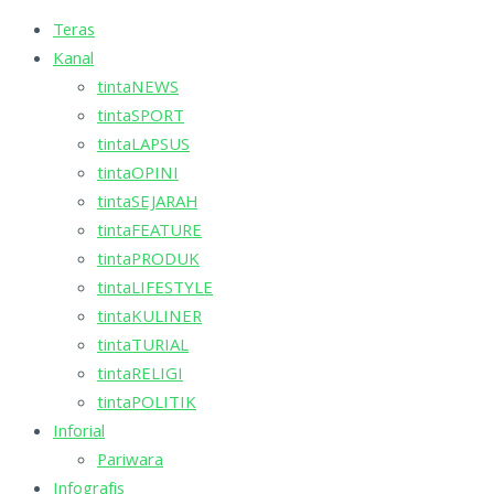
Teras
Kanal
tintaNEWS
tintaSPORT
tintaLAPSUS
tintaOPINI
tintaSEJARAH
tintaFEATURE
tintaPRODUK
tintaLIFESTYLE
tintaKULINER
tintaTURIAL
tintaRELIGI
tintaPOLITIK
Inforial
Pariwara
Infografis