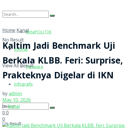
tintaRELIGI
Home
Kanal
tintaPOLITIK
No Result
Kaltim Jadi Benchmark Uji
Inforial
Berkala KLBB. Feri: Surprise,
View All Result
Pariwara
Prakteknya Digelar di IKN
Infografis
by
admin
May 10, 2026
in
Kanal
0
0
0
No Result