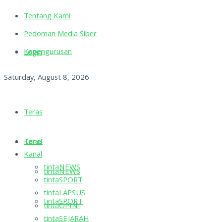
Tentang Kami
Pedoman Media Siber
Kepengurusan
Login
Saturday, August 8, 2026
Teras
Teras
Kanal
Kanal
tintaNEWS
tintaNEWS
tintaSPORT
tintaLAPSUS
tintaSPORT
tintaOPINI
tintaSEJARAH