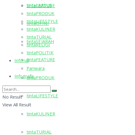
tintaLAPSUS
tintaFEATURE
tintaPRODUK
tintaLIFESTYLE
tintaOPINI
tintaKULINER
tintaTURIAL
tintaSEJARAH
tintaRELIGI
tintaPOLITIK
tintaFEATURE
Inforial
Pariwara
Infografis
tintaPRODUK
tintaLIFESTYLE
No Result
View All Result
tintaKULINER
tintaTURIAL