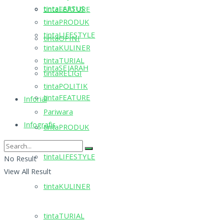
tintaLAPSUS
tintaFEATURE
tintaPRODUK
tintaLIFESTYLE
tintaOPINI
tintaKULINER
tintaTURIAL
tintaSEJARAH
tintaRELIGI
tintaPOLITIK
tintaFEATURE
Inforial
Pariwara
Infografis
tintaPRODUK
tintaLIFESTYLE
No Result
View All Result
tintaKULINER
tintaTURIAL