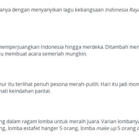
bukanya dengan menyanyikan lagu kebangsaan
Indonesia Ray
memperjuangkan Indonesia hingga merdeka. Ditambah meny
ibu membuat acara semeriah mungkin.
r itu terlihat penuh pesona merah-putih. Hari itu jadi m
ti keindahan pantai.
g dalam ragam lomba untuk meraih juara. Varian lombanya b
ang, lomba estafet hanger 5 orang, lomba
make up
5 orang 