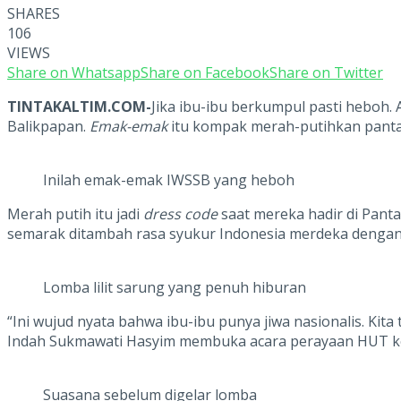
SHARES
106
VIEWS
Share on Whatsapp
Share on Facebook
Share on Twitter
TINTAKALTIM.COM-
Jika ibu-ibu berkumpul pasti heboh.
Balikpapan.
Emak-emak
itu kompak merah-putihkan panta
Inilah emak-emak IWSSB yang heboh
Merah putih itu jadi
dress code
saat mereka hadir di Pan
semarak ditambah rasa syukur Indonesia merdeka denga
Lomba lilit sarung yang penuh hiburan
“Ini wujud nyata bahwa ibu-ibu punya jiwa nasionalis. K
Indah Sukmawati Hasyim membuka acara perayaan HUT ke-
Suasana sebelum digelar lomba