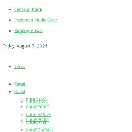
Tentang Kami
Pedoman Media Siber
Kepengurusan
Login
Friday, August 7, 2026
Teras
Teras
Kanal
Kanal
tintaNEWS
tintaNEWS
tintaSPORT
tintaLAPSUS
tintaSPORT
tintaOPINI
tintaSEJARAH