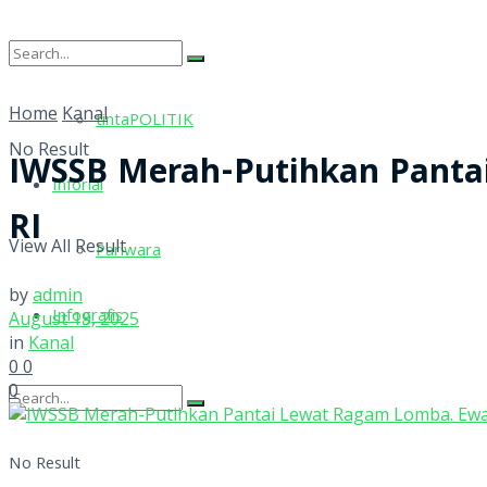
tintaRELIGI
Home
Kanal
tintaPOLITIK
No Result
IWSSB Merah-Putihkan Panta
Inforial
RI
View All Result
Pariwara
by
admin
Infografis
August 19, 2025
in
Kanal
0
0
0
No Result