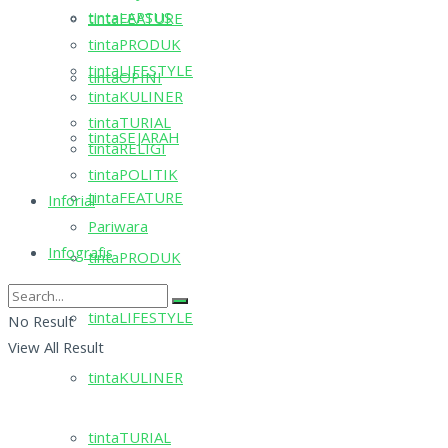
tintaLAPSUS
tintaFEATURE
tintaPRODUK
tintaLIFESTYLE
tintaOPINI
tintaKULINER
tintaTURIAL
tintaSEJARAH
tintaRELIGI
tintaPOLITIK
tintaFEATURE
Inforial
Pariwara
Infografis
tintaPRODUK
tintaLIFESTYLE
No Result
View All Result
tintaKULINER
tintaTURIAL