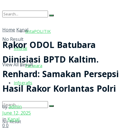
tintaRELIGI
Home
Kanal
tintaPOLITIK
No Result
Rakor ODOL Batubara
Inforial
Diinisiasi BPTD Kaltim.
View All Result
Pariwara
Renhard: Samakan Persepsi
Infografis
Hasil Rakor Korlantas Polri
by
admin
June 12, 2025
in
Kanal
No Result
0
0