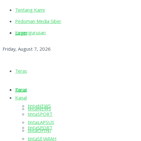
Tentang Kami
Pedoman Media Siber
Kepengurusan
Login
Friday, August 7, 2026
Teras
Teras
Kanal
Kanal
tintaNEWS
tintaNEWS
tintaSPORT
tintaLAPSUS
tintaSPORT
tintaOPINI
tintaSEJARAH