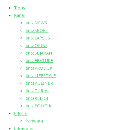
Teras
Kanal
tintaNEWS
tintaSPORT
tintaLAPSUS
tintaOPINI
tintaSEJARAH
tintaFEATURE
tintaPRODUK
tintaLIFESTYLE
tintaKULINER
tintaTURIAL
tintaRELIGI
tintaPOLITIK
Inforial
Pariwara
Infografis