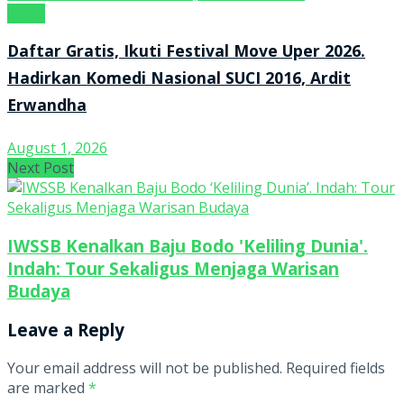
Kanal
Daftar Gratis, Ikuti Festival Move Uper 2026.
Hadirkan Komedi Nasional SUCI 2016, Ardit
Erwandha
August 1, 2026
Next Post
IWSSB Kenalkan Baju Bodo 'Keliling Dunia'.
Indah: Tour Sekaligus Menjaga Warisan
Budaya
Leave a Reply
Your email address will not be published.
Required fields
are marked
*