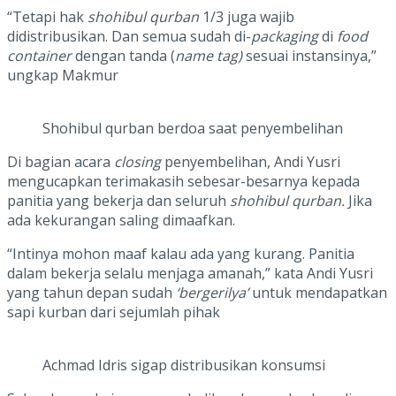
“Tetapi hak
shohibul qurban
1/3 juga wajib
didistribusikan. Dan semua sudah di-
packaging
di
food
container
dengan tanda (
name tag)
sesuai instansinya,”
ungkap Makmur
Shohibul qurban berdoa saat penyembelihan
Di bagian acara
closing
penyembelihan, Andi Yusri
mengucapkan terimakasih sebesar-besarnya kepada
panitia yang bekerja dan seluruh
shohibul qurban.
Jika
ada kekurangan saling dimaafkan.
“Intinya mohon maaf kalau ada yang kurang. Panitia
dalam bekerja selalu menjaga amanah,” kata Andi Yusri
yang tahun depan sudah
‘bergerilya’
untuk mendapatkan
sapi kurban dari sejumlah pihak
Achmad Idris sigap distribusikan konsumsi