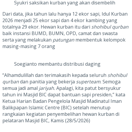
Syukri saksikan kurban yang akan disembelih
Dari data, jika tahun lalu hanya 12 ekor sapi, Idul Kurban
2026 menjadi 25 ekor sapi dan 4 ekor kambing yang
totalnya 29 ekor. Hewan kurban itu dari
shohibul qurban
baik instansi BUMD, BUMN, OPD, camat dan swasta
serta yang melakukan
patungan
membentuk kelompok
masing-masing 7 orang
Soegianto membantu distribusi daging
“Alhamdulillah dan terimakasih kepada seluruh
shohibul
qurban
dan panitia yang bekerja
superteam
. Semoga
semua jadi amal
jariyah.
Apalagi, kita patut bersyukur
tahun ini Masjid BIC dapat bantuan sapi presiden,” kata
Ketua Harian Badan Pengelola Masjid Madinatul Iman
Balikpapan Islamic Centre (BIC) setelah menutup
rangkaian kegiatan penyembelihan hewan kurban di
pelataran Masjid BIC, Kamis (28/5/2026)