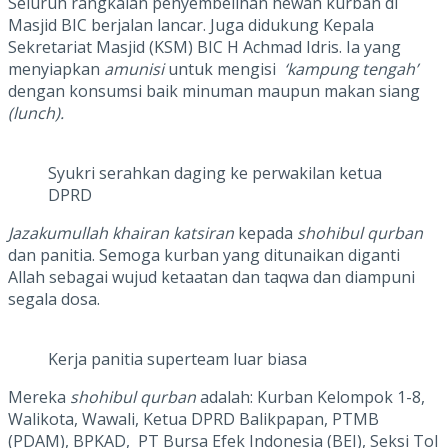
Seluruh rangkaian penyembelihan hewan kurban di
Masjid BIC berjalan lancar. Juga didukung Kepala
Sekretariat Masjid (KSM) BIC H Achmad Idris. Ia yang
menyiapkan
amunisi
untuk mengisi
‘kampung tengah’
dengan konsumsi baik minuman maupun makan siang
(lunch).
Syukri serahkan daging ke perwakilan ketua
DPRD
Jazakumullah khairan katsiran
kepada
shohibul qurban
dan panitia. Semoga kurban yang ditunaikan diganti
Allah sebagai wujud ketaatan dan taqwa dan diampuni
segala dosa.
Kerja panitia superteam luar biasa
Mereka
shohibul qurban
adalah: Kurban Kelompok 1-8,
Walikota, Wawali, Ketua DPRD Balikpapan, PTMB
(PDAM), BPKAD, PT Bursa Efek Indonesia (BEI), Seksi Tol