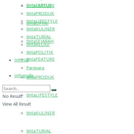
tintaLAPSUS
tintaFEATURE
tintaPRODUK
tintaLIFESTYLE
tintaOPINI
tintaKULINER
tintaTURIAL
tintaSEJARAH
tintaRELIGI
tintaPOLITIK
tintaFEATURE
Inforial
Pariwara
Infografis
tintaPRODUK
tintaLIFESTYLE
No Result
View All Result
tintaKULINER
tintaTURIAL