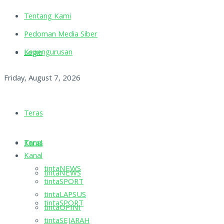
Tentang Kami
Pedoman Media Siber
Kepengurusan
Login
Friday, August 7, 2026
Teras
Teras
Kanal
Kanal
tintaNEWS
tintaNEWS
tintaSPORT
tintaLAPSUS
tintaSPORT
tintaOPINI
tintaSEJARAH