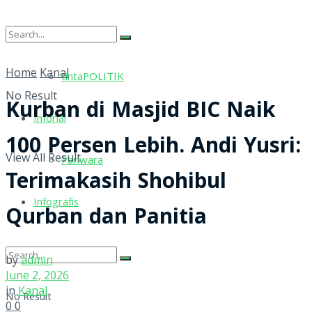
tintaRELIGI
Home
Kanal
tintaPOLITIK
No Result
Kurban di Masjid BIC Naik
Inforial
100 Persen Lebih. Andi Yusri:
View All Result
Pariwara
Terimakasih Shohibul
Infografis
Qurban dan Panitia
by
admin
June 2, 2026
in
Kanal
No Result
0
0