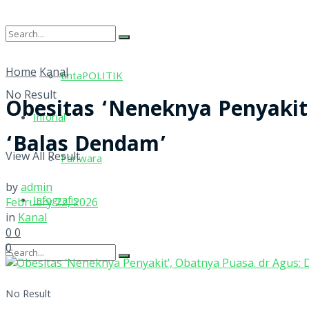
tintaRELIGI
Home
Kanal
tintaPOLITIK
No Result
Obesitas ‘Neneknya Penyakit’
Inforial
‘Balas Dendam’
View All Result
Pariwara
by
admin
Infografis
February 22, 2026
in
Kanal
0
0
0
No Result