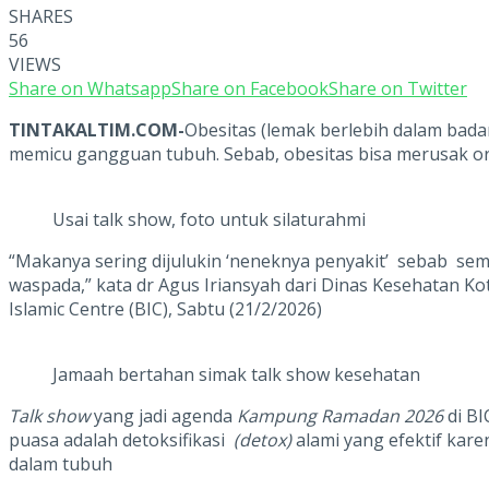
SHARES
56
VIEWS
Share on Whatsapp
Share on Facebook
Share on Twitter
TINTAKALTIM.COM-
Obesitas (lemak berlebih dalam badan
memicu gangguan tubuh. Sebab, obesitas bisa merusak or
Usai talk show, foto untuk silaturahmi
“Makanya sering dijulukin ‘neneknya penyakit’ sebab semu
waspada,” kata dr Agus Iriansyah dari Dinas Kesehatan K
Islamic Centre (BIC), Sabtu (21/2/2026)
Jamaah bertahan simak talk show kesehatan
Talk show
yang jadi agenda
Kampung Ramadan 2026
di BI
puasa adalah detoksifikasi
(detox)
alami yang efektif ka
dalam tubuh