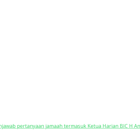
jawab pertanyaan jamaah termasuk Ketua Harian BIC H And