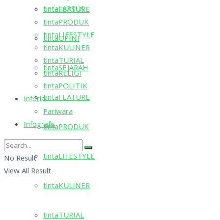
tintaLAPSUS
tintaFEATURE
tintaPRODUK
tintaLIFESTYLE
tintaOPINI
tintaKULINER
tintaTURIAL
tintaSEJARAH
tintaRELIGI
tintaPOLITIK
tintaFEATURE
Inforial
Pariwara
Infografis
tintaPRODUK
tintaLIFESTYLE
No Result
View All Result
tintaKULINER
tintaTURIAL