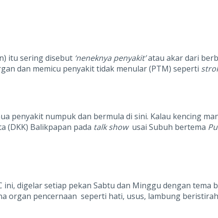
) itu sering disebut
‘neneknya penyakit’
atau akar dari ber
gan dan memicu penyakit tidak menular (PTM) seperti
stro
a penyakit numpuk dan bermula di sini. Kalau kencing mani
ota (DKK) Balikpapan pada
talk show
usai Subuh bertema
Pu
C ini, digelar setiap pekan Sabtu dan Minggu dengan tema
rena organ pencernaan seperti hati, usus, lambung beris