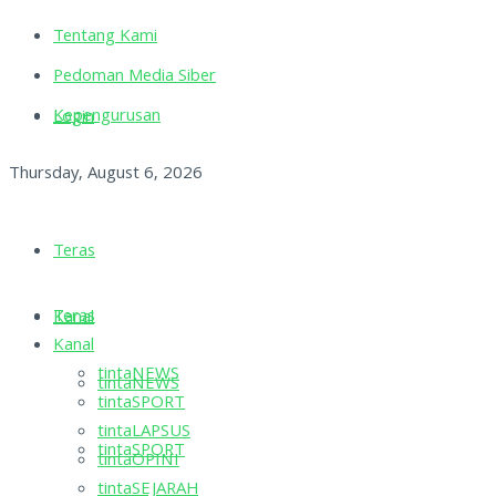
Tentang Kami
Pedoman Media Siber
Kepengurusan
Login
Thursday, August 6, 2026
Teras
Teras
Kanal
Kanal
tintaNEWS
tintaNEWS
tintaSPORT
tintaLAPSUS
tintaSPORT
tintaOPINI
tintaSEJARAH