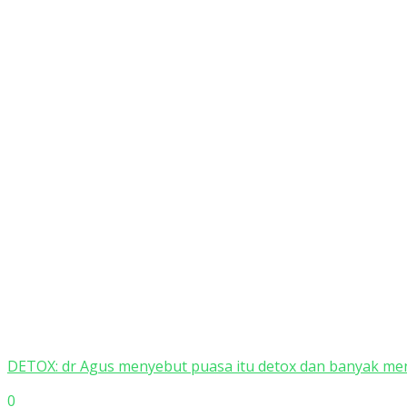
DETOX: dr Agus menyebut puasa itu detox dan banyak men
0