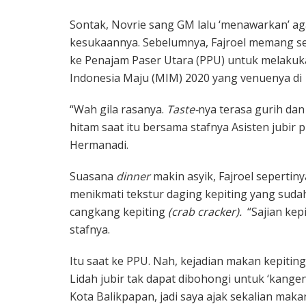
Sontak, Novrie sang GM lalu ‘menawarkan’ ag
kesukaannya. Sebelumnya, Fajroel memang se
ke Penajam Paser Utara (PPU) untuk melak
Indonesia Maju (MIM) 2020 yang venuenya di I
“Wah gila rasanya.
Taste-
nya terasa gurih dan
hitam saat itu bersama stafnya Asisten jubir 
Hermanadi.
Suasana
dinner
makin asyik, Fajroel sepertin
menikmati tekstur daging kepiting yang sud
cangkang kepiting
(crab cracker).
“Sajian kepi
stafnya.
Itu saat ke PPU. Nah, kejadian makan kepiting d
Lidah jubir tak dapat dibohongi untuk ‘kangen
Kota Balikpapan, jadi saya ajak sekalian makan