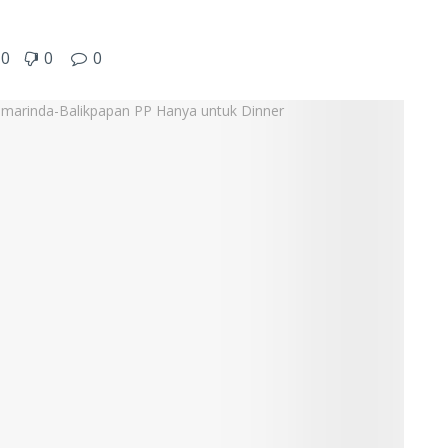
0
0
0