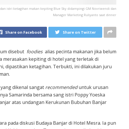
dan istri ketagihan makan kepiting Blue Sky didampingi GM Novriwendi dan
Manager Marketing Ruliyanto saat dinner
Share on Facebook
Share on Twitter
elum disebut
foodies
alias pecinta makanan jika belum
ka merasakan kepiting di hotel yang terletak di
, dipastikan ketagihan. Terbukti, ini dilakukan juru
hman.
l yang dikenal sangat
recommended
untuk urusan
atnya Samarinda bersama sang istri Poppy Yoeska
Banjar atas undangan Kerukunan Bubuhan Banjar
ra pada diskusi Budaya Banjar di Hotel Mesra. Ia pun