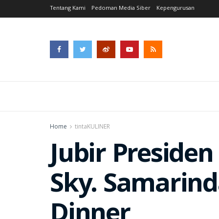
Tentang Kami
Pedoman Media Siber
Kepengurusan
Home
tintaKULINER
Jubir Presiden
Sky. Samarin
Dinner