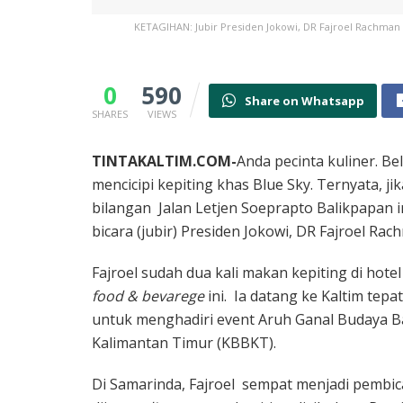
KETAGIHAN: Jubir Presiden Jokowi, DR Fajroel Rachman 
0
590
Share on Whatsapp
SHARES
VIEWS
TINTAKALTIM.COM-
Anda pecinta kuliner. B
mencicipi kepiting khas Blue Sky. Ternyata, ji
bilangan Jalan Letjen Soeprapto Balikpapan ini
bicara (jubir) Presiden Jokowi, DR Fajroel Rac
Fajroel sudah dua kali makan kepiting di hote
food & bevarege
ini. Ia datang ke Kaltim tep
untuk menghadiri event Aruh Ganal Budaya 
Kalimantan Timur (KBBKT).
Di Samarinda, Fajroel sempat menjadi pembica