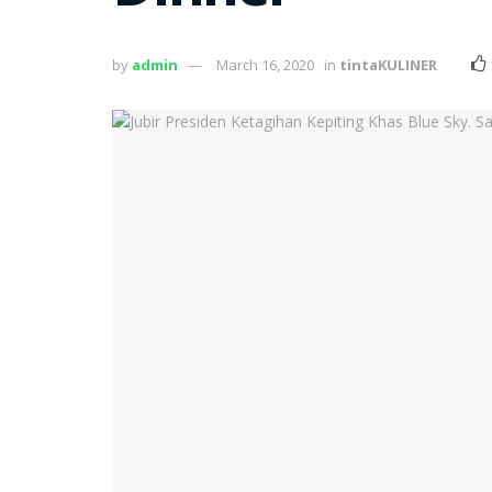
by
admin
March 16, 2020
in
tintaKULINER