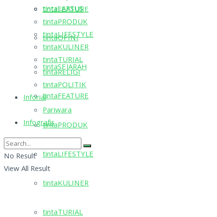
tintaLAPSUS
tintaFEATURE
tintaPRODUK
tintaLIFESTYLE
tintaOPINI
tintaKULINER
tintaTURIAL
tintaSEJARAH
tintaRELIGI
tintaPOLITIK
tintaFEATURE
Inforial
Pariwara
Infografis
tintaPRODUK
tintaLIFESTYLE
No Result
View All Result
tintaKULINER
tintaTURIAL