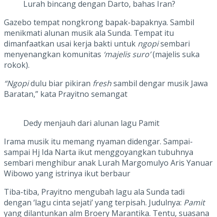
Lurah bincang dengan Darto, bahas Iran?
Gazebo tempat nongkrong bapak-bapaknya. Sambil
menikmati alunan musik ala Sunda. Tempat itu
dimanfaatkan usai kerja bakti untuk
ngopi
sembari
menyenangkan komunitas
‘majelis suro’
(majelis suka
rokok).
“Ngopi
dulu biar pikiran
fresh
sambil dengar musik Jawa
Baratan,” kata Prayitno semangat
Dedy menjauh dari alunan lagu Pamit
Irama musik itu memang nyaman didengar. Sampai-
sampai Hj Ida Narta ikut menggoyangkan tubuhnya
sembari menghibur anak Lurah Margomulyo Aris Yanuar
Wibowo yang istrinya ikut berbaur
Tiba-tiba, Prayitno mengubah lagu ala Sunda tadi
dengan ‘lagu cinta sejati’ yang terpisah. Judulnya:
Pamit
yang dilantunkan alm Broery Marantika. Tentu, suasana