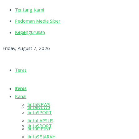
Tentang Kami
Pedoman Media Siber
Kepengurusan
Login
Friday, August 7, 2026
Teras
Teras
Kanal
Kanal
tintaNEWS
tintaNEWS
tintaSPORT
tintaLAPSUS
tintaSPORT
tintaOPINI
tintaSEJARAH