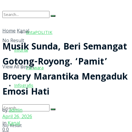
tintaRELIGI
Home
Kanal
tintaPOLITIK
No Result
Musik Sunda, Beri Semangat
Inforial
Gotong-Royong. ‘Pamit’
View All Result
Pariwara
Broery Marantika Mengaduk
Infografis
Emosi Hati
by
admin
April 26, 2026
in
Kanal
No Result
0
0