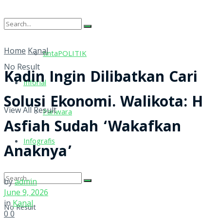
tintaRELIGI
Home
Kanal
tintaPOLITIK
No Result
Kadin Ingin Dilibatkan Cari
Inforial
Solusi Ekonomi. Walikota: H
View All Result
Pariwara
Asfiah Sudah ‘Wakafkan
Infografis
Anaknya’
by
admin
June 9, 2026
in
Kanal
No Result
0
0