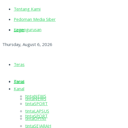
Tentang Kami
Pedoman Media Siber
Kepengurusan
Login
Thursday, August 6, 2026
Teras
Teras
Kanal
Kanal
tintaNEWS
tintaNEWS
tintaSPORT
tintaLAPSUS
tintaSPORT
tintaOPINI
tintaSEJARAH