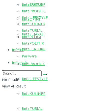
tintaLAPSUS
tintaFEATURE
tintaPRODUK
tintaLIFESTYLE
tintaOPINI
tintaKULINER
tintaTURIAL
tintaSEJARAH
tintaRELIGI
tintaPOLITIK
tintaFEATURE
Inforial
Pariwara
Infografis
tintaPRODUK
tintaLIFESTYLE
No Result
View All Result
tintaKULINER
tintaTURIAL