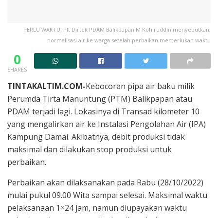
PERLU WAKTU: Plt Dirtek PDAM Balikpapan M Kohiruddin menyebutkan,
normalisasi air ke warga setelah perbaikan memerlukan waktu
0
SHARES
TINTAKALTIM.COM-
Kebocoran pipa air baku milik
Perumda Tirta Manuntung (PTM) Balikpapan atau
PDAM terjadi lagi. Lokasinya di Transad kilometer 10
yang mengalirkan air ke Instalasi Pengolahan Air (IPA)
Kampung Damai. Akibatnya, debit produksi tidak
maksimal dan dilakukan stop produksi untuk
perbaikan.
Perbaikan akan dilaksanakan pada Rabu (28/10/2022)
mulai pukul 09.00 Wita sampai selesai. Maksimal waktu
pelaksanaan 1×24 jam, namun diupayakan waktu