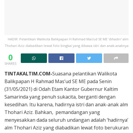
HADIR: Pelantikan Walikota Balikpapan H Rahmad Mas'ud SE ME 'dihadiri' alm
Thohari Aziz diabadikan lewat foto bingkai yang dibawa istri dan anak-anaknya
0
SHARES
TINTAKALTIM.COM-
Suasana pelantikan Walikota
Balikpapan H Rahmad Mas’ud SE ME pada Senin
(31/05/2021) di Odah Etam Kantor Gubernur Kaltim
Samarinda yang penuh sukacita, berganti dengan
kesedihan. Itu karena, hadirnya istri dan anak-anak alm
Thohari Aziz. Bahkan, pemandangan yang
menyesakkan dada seluruh undangan adalah ‘hadirnya’
alm Thohari Aziz yang diabadikan lewat foto berukuran