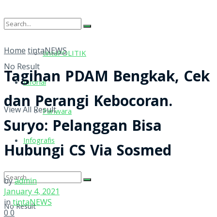
tintaRELIGI
Home
tintaNEWS
tintaPOLITIK
No Result
Tagihan PDAM Bengkak, Cek
Inforial
dan Perangi Kebocoran.
View All Result
Pariwara
Suryo: Pelanggan Bisa
Infografis
Hubungi CS Via Sosmed
by
admin
January 4, 2021
in
tintaNEWS
No Result
0
0