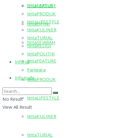
tintaLAPSUS
tintaFEATURE
tintaPRODUK
tintaLIFESTYLE
tintaOPINI
tintaKULINER
tintaTURIAL
tintaSEJARAH
tintaRELIGI
tintaPOLITIK
tintaFEATURE
Inforial
Pariwara
Infografis
tintaPRODUK
tintaLIFESTYLE
No Result
View All Result
tintaKULINER
tintaTURIAL