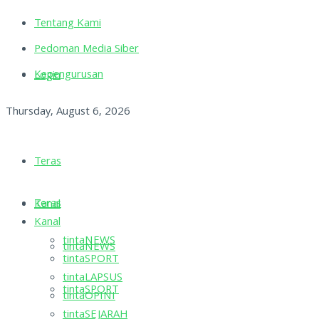
Tentang Kami
Pedoman Media Siber
Kepengurusan
Login
Thursday, August 6, 2026
Teras
Teras
Kanal
Kanal
tintaNEWS
tintaNEWS
tintaSPORT
tintaLAPSUS
tintaSPORT
tintaOPINI
tintaSEJARAH