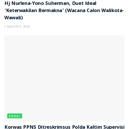
Hj Nurlena-Yono Suherman, Duet Ideal
‘Keterwakilan Bermakna’ (Wacana Calon Walikota-
Wawali)
AUGUST 5, 2026
KANAL
Korwas PPNS Ditreskrimsus Polda Kaltim Supervisi