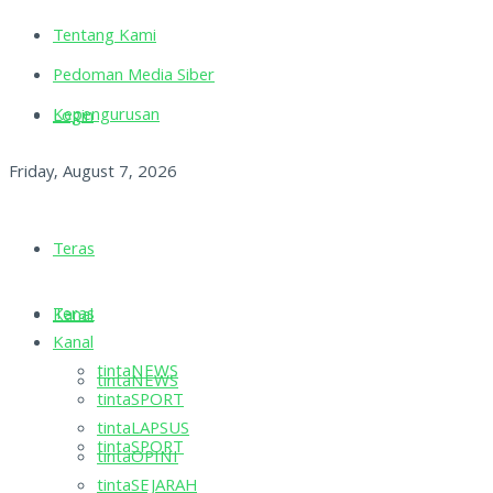
Tentang Kami
Pedoman Media Siber
Kepengurusan
Login
Friday, August 7, 2026
Teras
Teras
Kanal
Kanal
tintaNEWS
tintaNEWS
tintaSPORT
tintaLAPSUS
tintaSPORT
tintaOPINI
tintaSEJARAH