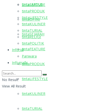
tintaLAPSUS
tintaFEATURE
tintaPRODUK
tintaLIFESTYLE
tintaOPINI
tintaKULINER
tintaTURIAL
tintaSEJARAH
tintaRELIGI
tintaPOLITIK
tintaFEATURE
Inforial
Pariwara
Infografis
tintaPRODUK
tintaLIFESTYLE
No Result
View All Result
tintaKULINER
tintaTURIAL