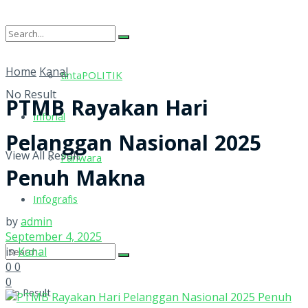
tintaRELIGI
Home
Kanal
tintaPOLITIK
No Result
PTMB Rayakan Hari
Inforial
Pelanggan Nasional 2025
View All Result
Pariwara
Penuh Makna
Infografis
by
admin
September 4, 2025
in
Kanal
0
0
0
No Result