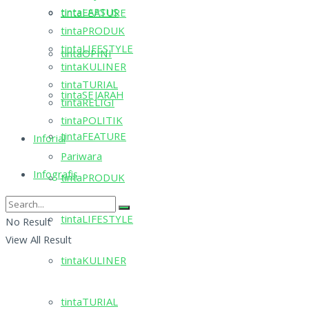
tintaLAPSUS
tintaFEATURE
tintaPRODUK
tintaLIFESTYLE
tintaOPINI
tintaKULINER
tintaTURIAL
tintaSEJARAH
tintaRELIGI
tintaPOLITIK
tintaFEATURE
Inforial
Pariwara
Infografis
tintaPRODUK
tintaLIFESTYLE
No Result
View All Result
tintaKULINER
tintaTURIAL