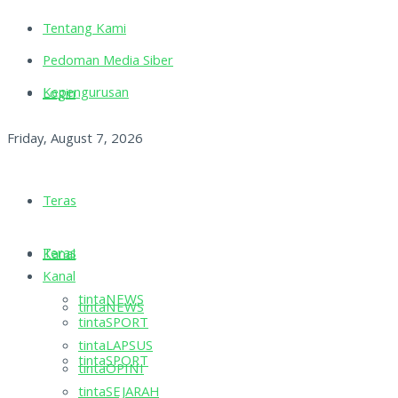
Tentang Kami
Pedoman Media Siber
Kepengurusan
Login
Friday, August 7, 2026
Teras
Teras
Kanal
Kanal
tintaNEWS
tintaNEWS
tintaSPORT
tintaLAPSUS
tintaSPORT
tintaOPINI
tintaSEJARAH