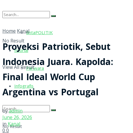
tintaRELIGI
Home
Kanal
tintaPOLITIK
No Result
Proyeksi Patriotik, Sebut
Inforial
Indonesia Juara. Kapolda:
View All Result
Pariwara
Final Ideal World Cup
Infografis
Argentina vs Portugal
by
admin
June 26, 2026
in
Kanal
No Result
0
0