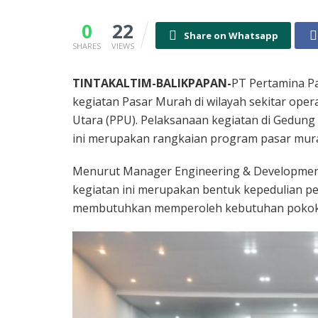
0
22
Share on Whatsapp
SHARES
VIEWS
TINTAKALTIM-BALIKPAPAN-
PT Pertamina Pa
kegiatan Pasar Murah di wilayah sekitar ope
Utara (PPU). Pelaksanaan kegiatan di Gedung
ini merupakan rangkaian program pasar murah
Menurut Manager Engineering & Development
kegiatan ini merupakan bentuk kepedulian 
membutuhkan memperoleh kebutuhan pokok 