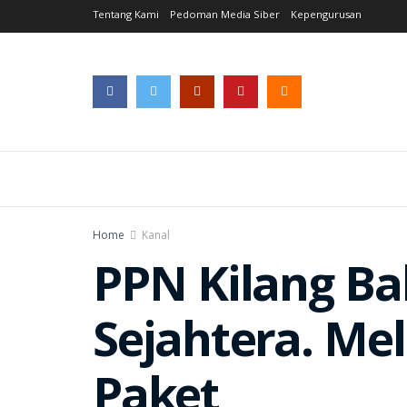
Tentang Kami
Pedoman Media Siber
Kepengurusan
Home
Kanal
PPN Kilang Ba
Sejahtera. Me
Paket