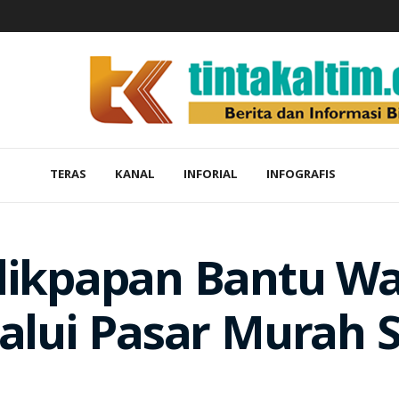
TERAS
KANAL
INFORIAL
INFOGRAFIS
likpapan Bantu Wa
lalui Pasar Murah