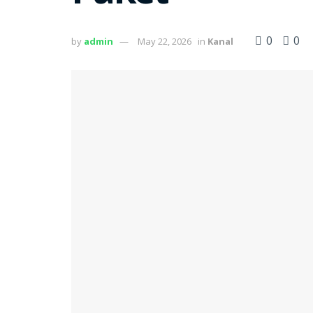
0
0
by
admin
May 22, 2026
in
Kanal