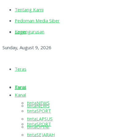
Tentang Kami
Pedoman Media Siber
Kepengurusan
Login
Sunday, August 9, 2026
Teras
Teras
Kanal
Kanal
tintaNEWS
tintaNEWS
tintaSPORT
tintaLAPSUS
tintaSPORT
tintaOPINI
tintaSEJARAH