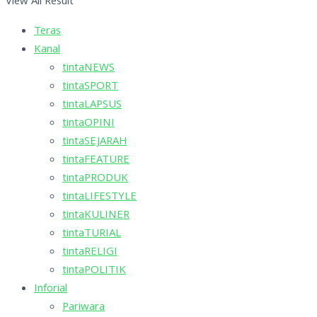
View All Result
Teras
Kanal
tintaNEWS
tintaSPORT
tintaLAPSUS
tintaOPINI
tintaSEJARAH
tintaFEATURE
tintaPRODUK
tintaLIFESTYLE
tintaKULINER
tintaTURIAL
tintaRELIGI
tintaPOLITIK
Inforial
Pariwara