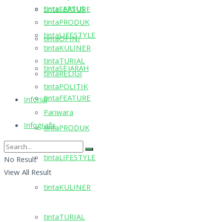
tintaLAPSUS
tintaFEATURE
tintaPRODUK
tintaLIFESTYLE
tintaOPINI
tintaKULINER
tintaTURIAL
tintaSEJARAH
tintaRELIGI
tintaPOLITIK
tintaFEATURE
Inforial
Pariwara
Infografis
tintaPRODUK
tintaLIFESTYLE
No Result
View All Result
tintaKULINER
tintaTURIAL