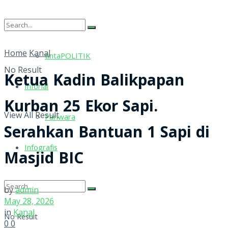
tintaRELIGI
Home
Kanal
tintaPOLITIK
No Result
Ketua Kadin Balikpapan
Inforial
Kurban 25 Ekor Sapi.
View All Result
Pariwara
Serahkan Bantuan 1 Sapi di
Infografis
Masjid BIC
by
admin
May 28, 2026
in
Kanal
No Result
0
0