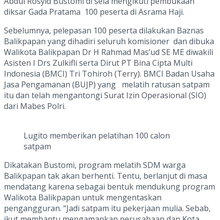
Abdul Rosyid Bustomi di sela mengikuti pembukaan
diksar Gada Pratama 100 peserta di Asrama Haji.
Sebelumnya, pelepasan 100 peserta dilakukan Baznas
Balikpapan yang dihadiri seluruh komisioner dan dibuka
Walikota Balikpapan Dr H Rahmad Mas’ud SE ME diwakili
Asisten I Drs Zulkifli serta Dirut PT Bina Cipta Multi
Indonesia (BMCI) Tri Tohiroh (Terry). BMCI Badan Usaha
Jasa Pengamanan (BUJP) yang melatih ratusan satpam
itu dan telah mengantongi Surat Izin Operasional (SIO)
dari Mabes Polri.
Lugito memberikan pelatihan 100 calon
satpam
Dikatakan Bustomi, program melatih SDM warga
Balikpapan tak akan berhenti. Tentu, berlanjut di masa
mendatang karena sebagai bentuk mendukung program
Walikota Balikpapan untuk mengentaskan
pengangguran. “Jadi satpam itu pekerjaan mulia. Sebab,
ikut membantu mengamankan perusahaan dan Kota