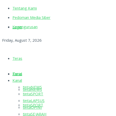
Tentang Kami
Pedoman Media Siber
Kepengurusan
Login
Friday, August 7, 2026
Teras
Teras
Kanal
Kanal
tintaNEWS
tintaNEWS
tintaSPORT
tintaLAPSUS
tintaSPORT
tintaOPINI
tintaSEJARAH