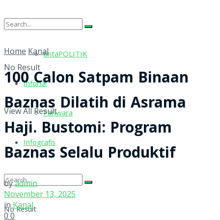
tintaRELIGI
Home
Kanal
tintaPOLITIK
No Result
100 Calon Satpam Binaan
Inforial
Baznas Dilatih di Asrama
View All Result
Pariwara
Haji. Bustomi: Program
Infografis
Baznas Selalu Produktif
by
admin
November 13, 2025
in
Kanal
No Result
0
0